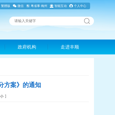
繁體版
微信
粤省事·梅州
智能互动
个人中心
政府机构
走进丰顺
分方案》的通知
小
】