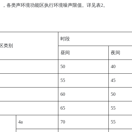
8），各类声环境功能区执行环境噪声限值。详见表2。
时段
区类别
昼间
夜间
50
40
55
45
60
50
65
55
4a
70
55