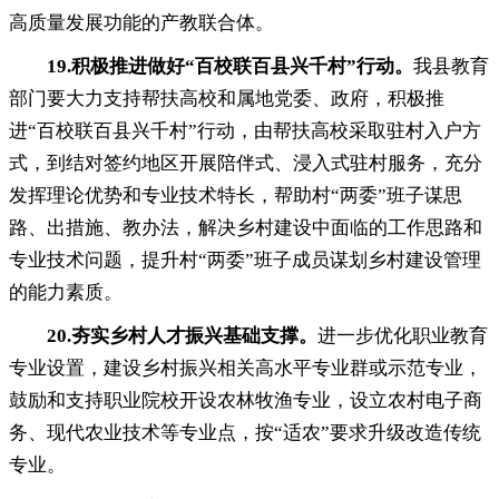
高质量发展功能的产教联合体。
19.
积极推进做好“百校联百县兴千村”行动
。
我县教育
部门要大力支持帮扶高校和属地党委、政府
，
积极推
进“百校联百县兴千村”行动，由帮扶高校采取驻村入户方
式
，
到结对签约地区开展陪伴式、浸入式驻村服务，充分
发挥理论优势和专业技术特长
，
帮助村“两委”班子谋思
路、出措施、教办法，解决乡村建设中面临的工作思路和
专业技术问题
，
提升村“两委”班子成员谋划乡村建设管理
的能力素质。
20.
夯实乡村人才振兴基础支撑
。
进一步优化职业教育
专业设置
，
建设乡村振兴相关高水平专业群或示范专业，
鼓励和支持职业院校开设农林牧渔专业
，
设立农村电子商
务、现代农业技术等专业点，按“适农”要求升级改造传统
专业
。