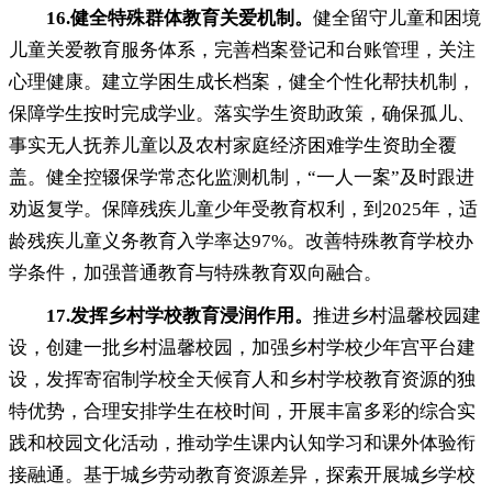
16.
健全特殊群体教育关爱机制
。
健全留守儿童和困境
儿童关爱教育服务体系
，
完善档案登记和台账管理，关注
心理健康
。
建立学困生成长档案，健全个性化帮扶机制
，
保障学生按时完成学业。落实学生资助政策
，
确保孤儿、
事实无人抚养儿童以及农村家庭经济困难学生资助全覆
盖。健全控辍保学常态化监测机制
，
“一人一案”及时跟进
劝返复学。保障残疾儿童少年受教育权利
，
到2025年，适
龄残疾儿童义务教育入学率达97%
。
改善特殊教育学校办
学条件，加强普通教育与特殊教育双向融合
。
17.
发挥乡村学校教育浸润作用
。
推进乡村温馨校园建
设
，
创建一批乡村温馨校园，加强乡村学校少年宫平台建
设
，
发挥寄宿制学校全天候育人和乡村学校教育资源的独
特优势，合理安排学生在校时间
，
开展丰富多彩的综合实
践和校园文化活动，推动学生课内认知学习和课外体验衔
接融通
。
基于城乡劳动教育资源差异，探索开展城乡学校