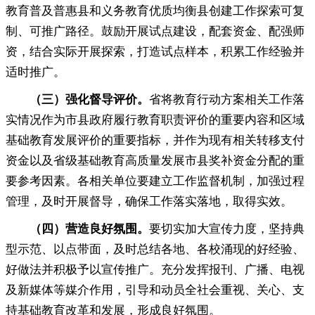
教育普及普惠县和义务教育优质均衡县创建工作探索可复
制、可推广路径。鼓励开展试点建设
，
配套资金、配强师
资，结合实际开展探索
，
打造试点样本，积累工作经验并
适时推广
。
（三）强化督导评价
。
省将教育行动方案相关工作落
实情况作为市县政府履行教育职责评价的重要内容和区域
基础教育发展评价的重要指标
，
并作为现有相关转移支付
资金以及省级基础教育高质量发展市县奖补资金分配的重
要参考因素。各相关单位要建立工作监督机制
，
加强过程
管理，及时开展督导
，
确保工作落实落地，取得实效
。
（四）营造良好氛围
。
要切实加大宣传力度
，
坚持典
型示范、以点带面，及时总结各地、各校涌现的好经验、
好做法并积极予以宣传推广
。
充分发挥报刊、广播、电视
及新媒体等媒介作用，引导和动员全社会重视、关心、支
持基础教育改革和发展
，
形成良好氛围。