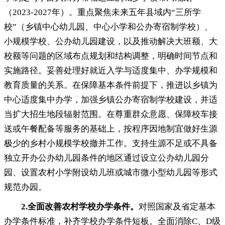
（2023-2027年）
。
重点聚焦未来五年县域内“三所学
校”（乡镇中心幼儿园、中心小学和公办寄宿制学校）、
小规模学校、公办幼儿园建设，以及推动解决大班额、大
校额等问题的区域布点规划和结构调整
，
明确时间节点和
实施路径。妥善处理好就近入学与适度集中、办学规模和
教育质量的关系
。
在保障基本条件前提下，推进以乡镇为
中心适度集中办学
，
加强乡镇公办寄宿制学校建设，并适
当扩大招生地段辐射范围
。
在尊重群众意愿、保障校车接
送或午餐配备等服务的基础上，按程序因地制宜做好生源
极少的乡村小规模学校撤并工作
。
支持生源不足或不具备
独立开办公办幼儿园条件的地区通过设立公办幼儿园分
园、设置农村小学附设幼儿班或城市微小型幼儿园等形式
规范办园。
2.
全面改善农村学校办学条件
。
对照国家及省定基本
办学条件标准
，
补齐学校办学条件短板。全面消除C、D级