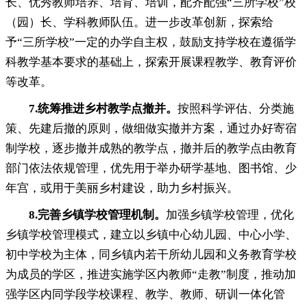
长、优秀教师培养、培育、培训
，
配齐配强“三所学校”校
（园）长、学科教师队伍。进一步改革创新
，
探索给
予“三所学校”一定的办学自主权，鼓励支持学校在遵循学
科教学基本要求的基础上
，
探索开展课程教学、教育评价
等改革。
7.
统筹推进乡村教学点撤并
。
按照科学评估、分类施
策、先建后撤的原则
，
做细做实撤并方案，通过办好寄宿
制学校
，
逐步撤并成熟的教学点，撤并后的教学点由教育
部门依法依规管理
，
优先用于举办研学基地、图书馆、少
年宫，或用于美丽乡村建设
，
助力乡村振兴。
8.
完善乡镇学校管理机制
。
加强乡镇学校管理
，
优化
乡镇学校管理模式，建立以乡镇中心幼儿园、中心小学、
初中学校为主体
，
同乡镇内若干所幼儿园和义务教育学校
为成员的学区，推进实施学区内教师“走教”制度
，
推动加
强学区内同学段学校课程、教学、教师、研训一体化管