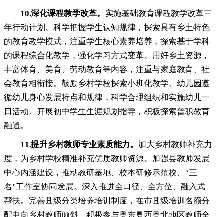
10.
深化课程教学改革
。
实施基础教育课程教学改革三
年行动计划
。
科学把握学生认知规律，探索具有乡土特色
的教育教学模式
，
注重学生核心素养培养，探索基于学科
的课程综合化教学
，
强化学习方式变革。用好乡土资源
，
丰富体育、美育、劳动教育等内容，注重与家庭教育、社
会教育相衔接
。
鼓励乡村学校探索小班化教学。幼儿园遵
循幼儿身心发展特点和规律
，
科学合理组织和实施幼儿一
日活动。开展初中学生生涯规划指导
，
积极探索普职教育
融通。
11.
提升乡村教师专业素质能力
。
加大乡村教师补充力
度
，
为乡村学校精准补充优质教师资源。加强县教师发展
中心内涵建设
，
推动教研基地、校本研修示范校、“三
名”工作室协同发展。深入推进全口径、全方位、融入式
帮扶
。
完善县级分类培养培训制度，在市县级培训名额分
配中向乡村教师倾斜
。
积极参与粤东粤西粤北地区教师全