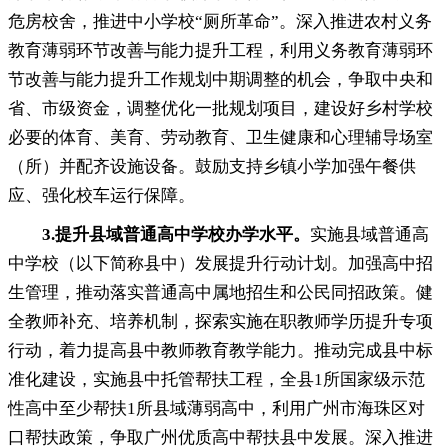
危房校舍
，
推进中小学校“厕所革命”。深入推进农村义务
教育薄弱环节改善与能力提升工程
，
利用义务教育薄弱环
节改善与能力提升工作规划中期调整的机会，争取中央和
省、市级资金
，
调整优化一批规划项目，建设好乡村学校
必要的体育、美育、劳动教育、卫生健康和心理辅导场室
（所）并配齐设施设备
。
鼓励支持乡镇小学加强午餐供
应、强化校车运行保障。
3.
提升县域普通高中学校办学水平
。
实施县域普通高
中学校（以下简称县中）发展提升行动计划
。
加强高中招
生管理，推动落实普通高中属地招生和公民同招政策
。
健
全教师补充、培养机制，探索实施在职教师学历提升专项
行动
，
着力提高县中教师教育教学能力。推动完成县中标
准化建设
，
实施县中托管帮扶工程，全县1所国家级示范
性高中至少帮扶1所县域薄弱高中
，
利用广州市海珠区对
口帮扶政策，争取广州优质高中帮扶县中发展
。
深入推进