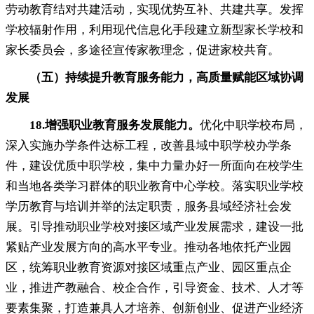
劳动教育结对共建活动
，
实现优势互补、共建共享。发挥
学校辐射作用
，
利用现代信息化手段建立新型家长学校和
家长委员会，多途径宣传家教理念
，
促进家校共育。
（五）持续提升教育服务能力
，
高质量赋能区域协调
发展
18.
增强职业教育服务发展能力
。
优化中职学校布局
，
深入实施办学条件达标工程，改善县域中职学校办学条
件
，
建设优质中职学校，集中力量办好一所面向在校学生
和当地各类学习群体的职业教育中心学校
。
落实职业学校
学历教育与培训并举的法定职责，服务县域经济社会发
展
。
引导推动职业学校对接区域产业发展需求，建设一批
紧贴产业发展方向的高水平专业
。
推动各地依托产业园
区，统筹职业教育资源对接区域重点产业、园区重点企
业
，
推进产教融合、校企合作，引导资金、技术、人才等
要素集聚
，
打造兼具人才培养、创新创业、促进产业经济