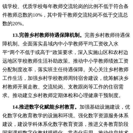
镇学校、优质学校每年教师交流轮岗的比例不低于符合条
件教师总数的10%，其中骨干教师交流轮岗不低于交流总
数的20%
。
13.
完善乡村教师待遇保障机制
。
完善乡村教师待遇保
障机制
。
全面落实县域内中小学教师平均工资收入水
平“两个不低于或高于”政策要求，深入实施山区和农村边
远地区学校教师生活补助政策
。
推动中小学教师绩效工资
分配制度改革，落实班主任待遇保障
。
关心关注乡村教师
工作生活，加强乡村学校教师周转宿舍建设
，
统筹解决乡
村教师开展走教、交流轮岗、支教跟岗等工作的住宿需
求。推动建立乡村教师定期体检和心理健康干预制度
。
14.
推进数字化赋能乡村教育
。
加强基础设施建设
，
优
化数字化教育教学的设施和环境。强化数字资源服务体系
建设
，
建设学科体系化数字教育资源，推进义务教育阶段
国家课程数字化教材规模化、常态化应用
。
推动信息技术