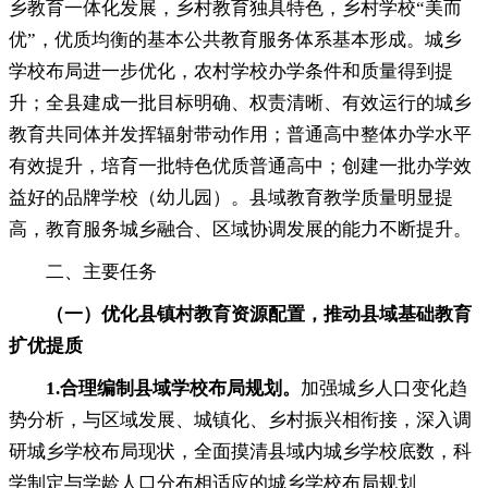
乡教育一体化发展
，
乡村教育独具特色，乡村学校“美而
优”
，
优质均衡的基本公共教育服务体系基本形成。城乡
学校布局进一步优化
，
农村学校办学条件和质量得到提
升；全县建成一批目标明确、权责清晰、有效运行的城乡
教育共同体并发挥辐射带动作用
；
普通高中整体办学水平
有效提升，培育一批特色优质普通高中
；
创建一批办学效
益好的品牌学校（幼儿园）。县域教育教学质量明显提
高
，
教育服务城乡融合、区域协调发展的能力不断提升。
二、主要任务
（一）优化县镇村教育资源配置
，
推动县域基础教育
扩优提质
1.
合理编制县域学校布局规划
。
加强城乡人口变化趋
势分析
，
与区域发展、城镇化、乡村振兴相衔接，深入调
研城乡学校布局现状
，
全面摸清县域内城乡学校底数，科
学制定与学龄人口分布相适应的城乡学校布局规划