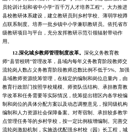
员轮训计划和省中小学“百千万人才培养工程”。大力推进
县校教研体系建设
，
建立教研员到乡村学校、薄弱学校蹲
点联系制度。培养一批乡镇中小学兼职教研员
。
依托省市
级教研项目与平台，充分发挥教研示范引领辐射带动作
用
。
12.
深化城乡教师管理制度改革
。
深化义务教育教
师“县管校聘”管理改革
，
县域内每年义务教育阶段教师交
流轮岗人数占义务教育阶段教师总数比例不低于5%。加强
县域教师资源统筹管理
，
在核定的编制和岗位总量内，由
教育行政部门按照学校规模、师资队伍结构、承担教育教
学改革和任务需要等实际情况
，
统筹提出辖区内各学校编
制和岗位的具体分配方案以及动态调整意见，报同级机构
编制和人力资源社会保障备案
。
对寄宿制、承担较多教学
点管理任务等的乡村学校，按一定比例核增编制
。
完善交
流轮岗激励机制，实施选优配强乡村校（园）长工程
，
城