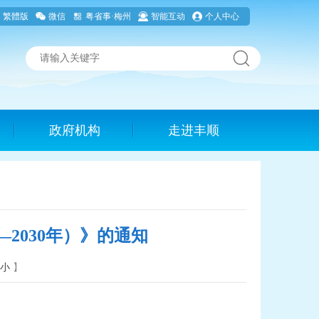
繁體版
微信
粤省事·梅州
智能互动
个人中心
政府机构
走进丰顺
2030年）》的通知
小
】