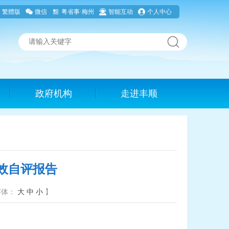
繁體版
微信
粤省事·梅州
智能互动
个人中心
政府机构
走进丰顺
效自评报告
字体：
大
中
小
】