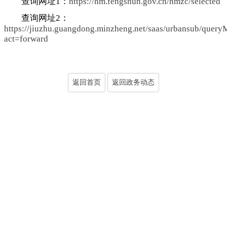
查询网址1：
https://hm.fengshun.gov.cn/hmzc/selected
查询网址2：
https://jiuzhu.guangdong.minzheng.net/saas/urbansub/query
act=forward
返回首页
返回政务动态