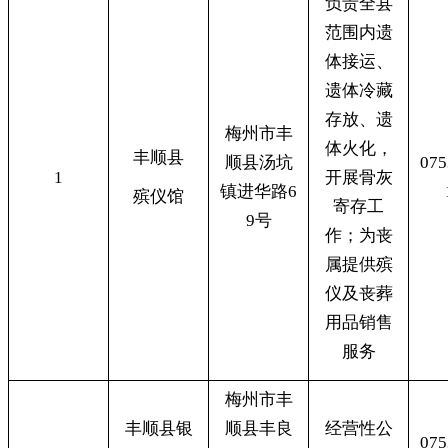
负责全县
范围内遗
体接运、
遗体冷藏
存放、遗
梅州市丰
体火化
，
丰顺县
顺县汤坑
075
1
开展骨灰
镇进华路6
殡仪馆
寄存工
9号
作；为丧
属提供殡
仪及丧葬
用品销售
服务
梅州市丰
丰顺县银
顺县丰良
经营性公
075