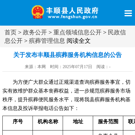
首页
>
政务公开
>
重点领域信息公开
>
民政信
息公开
>
殡葬管理信息
阅读全文
关于发布丰顺县殡葬服务机构信息的公告
来源：本网 时间：2025年07月17日 阅读：
-
为方便广大群众通过正规渠道查询殡葬服务事宜
，
切
实有效维护群众基本丧葬权益，进一步规范殡葬服务市场
秩序
，
提升殡葬便民服务水平，现将我县殡葬服务机构基
本信息及投诉举报电话公告如下：
序号
机构名称
地址
服务范围
联