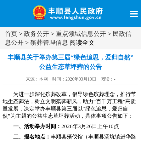
首页
>
政务公开
>
重点领域信息公开
>
民政信
息公开
>
殡葬管理信息
阅读全文
丰顺县关于举办第三届“绿色追思
，
爱归自然”
公益生态草坪葬的公告
来源：本网 时间：2026年03月10日 阅读：
-
为进一步深化殡葬改革
，
倡导绿色殡葬理念，推行节
地生态葬法
，
树立文明殡葬新风，助力“百千万工程”高质
量发展
，
决定举办丰顺县第三届以“绿色追思，爱归自
然”为主题的公益生态草坪葬活动
，
具体事项公告如下：
一、活动举办时间：
2026年3月26日上午10点
二、报名地点：
丰顺县殡仪馆（丰顺县汤坑镇进华路