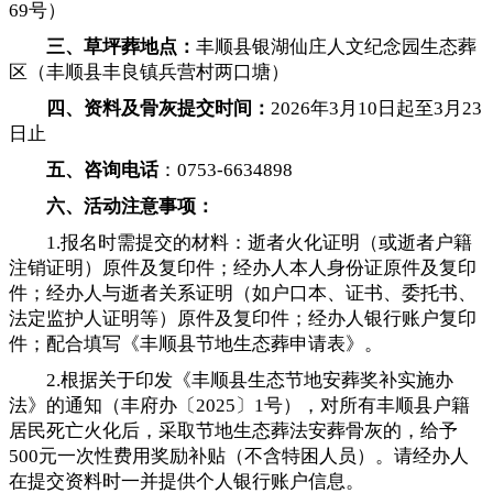
69号）
三、草坪葬地点：
丰顺县银湖仙庄人文纪念园生态葬
区（丰顺县丰良镇兵营村两口塘）
四、资料及骨灰提交时间：
2026年3月10日起至3月23
日止
五、咨询电话
：0753-6634898
六、活动注意事项：
1.报名时需提交的材料：逝者火化证明（或逝者户籍
注销证明）原件及复印件
；
经办人本人身份证原件及复印
件；经办人与逝者关系证明（如户口本、证书、委托书、
法定监护人证明等）原件及复印件
；
经办人银行账户复印
件；配合填写《丰顺县节地生态葬申请表》
。
2.根据关于印发《丰顺县生态节地安葬奖补实施办
法》的通知（丰府办〔2025〕1号）
，
对所有丰顺县户籍
居民死亡火化后，采取节地生态葬法安葬骨灰的
，
给予
500元一次性费用奖励补贴（不含特困人员）。请经办人
在提交资料时一并提供个人银行账户信息
。