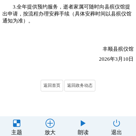
3.全年提供预约服务
，
逝者家属可随时向县殡仪馆提
出申请，按流程办理安葬手续（具体安葬时间以县殡仪馆
通知为准）
。
丰顺县殡仪馆
2026年3月10日
返回首页
返回政务动态
主办单位：丰顺县人民政府办公室
主题
放大
朗读
退出
制作维护：丰顺县政务服务和数据管理局