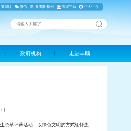
繁體版
微信
粤省事·梅州
智能互动
个人中心
政府机构
走进丰顺
小
】
益生态草坪葬活动，以绿色文明的方式缅怀逝