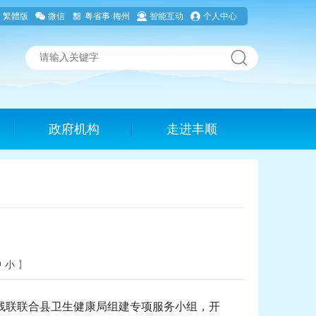
繁體版
微信
粤省事·梅州
智能互动
个人中心
政府机构
走进丰顺
中
小
】
残联联合县卫生健康局组建专项服务小组，开