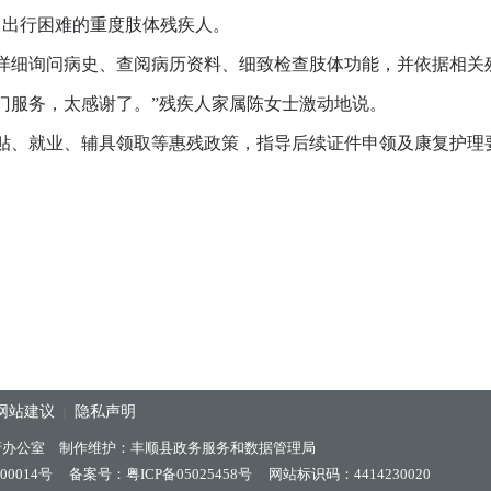
、出行困难的重度肢体残疾人。
细询问病史、查阅病历资料、细致检查肢体功能，并依据相关残
门服务，太感谢了。”残疾人家属陈女士激动地说。
、就业、辅具领取等惠残政策，指导后续证件申领及康复护理
网站建议
隐私声明
|
府办公室 制作维护：丰顺县政务服务和数据管理局
00014号
备案号：粤ICP备05025458号
网站标识码：4414230020