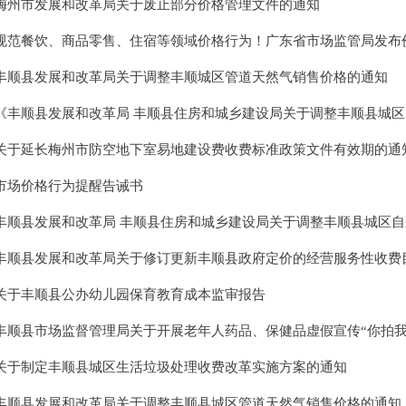
梅州市发展和改革局关于废止部分价格管理文件的通知
规范餐饮、商品零售、住宿等领域价格行为！广东省市场监管局发布价格诚信指.
丰顺县发展和改革局关于调整丰顺城区管道天然气销售价格的通知
《丰顺县发展和改革局 丰顺县住房和城乡建设局关于调整丰顺县城区自来水价
关于延长梅州市防空地下室易地建设费收费标准政策文件有效期的通知（梅市发.
市场价格行为提醒告诫书
丰顺县发展和改革局 丰顺县住房和城乡建设局关于调整丰顺县城区自来水价格
丰顺县发展和改革局关于修订更新丰顺县政府定价的经营服务性收费目录清单的.
关于丰顺县公办幼儿园保育教育成本监审报告
丰顺县市场监督管理局关于开展老年人药品、保健品虚假宣传“你拍我查”线索.
关于制定丰顺县城区生活垃圾处理收费改革实施方案的通知
丰顺县发展和改革局关于调整丰顺县城区管道天然气销售价格的通知