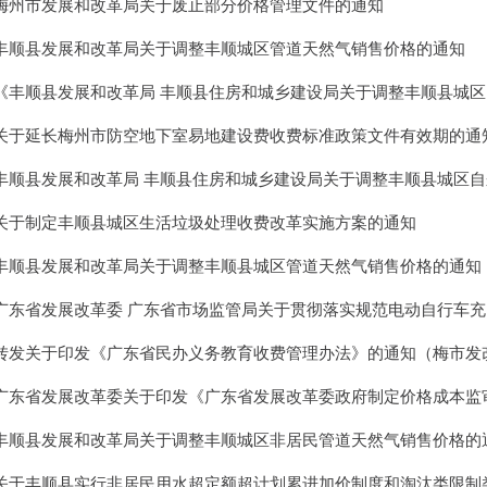
梅州市发展和改革局关于废止部分价格管理文件的通知
丰顺县发展和改革局关于调整丰顺城区管道天然气销售价格的通知
《丰顺县发展和改革局 丰顺县住房和城乡建设局关于调整丰顺县城区自来水价
关于延长梅州市防空地下室易地建设费收费标准政策文件有效期的通知（梅市发.
丰顺县发展和改革局 丰顺县住房和城乡建设局关于调整丰顺县城区自来水价格
关于制定丰顺县城区生活垃圾处理收费改革实施方案的通知
丰顺县发展和改革局关于调整丰顺县城区管道天然气销售价格的通知
广东省发展改革委 广东省市场监管局关于贯彻落实规范电动自行车充电收费行
转发关于印发《广东省民办义务教育收费管理办法》的通知（梅市发改[202.
广东省发展改革委关于印发《广东省发展改革委政府制定价格成本监审工作规程.
丰顺县发展和改革局关于调整丰顺城区非居民管道天然气销售价格的通知 丰发
关于丰顺县实行非居民用水超定额超计划累进加价制度和淘汰类限制类企业高额.