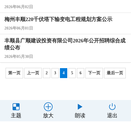
2026年06月02日
梅州丰顺220千伏塔下输变电工程规划方案公示
2026年06月01日
丰顺县广顺建设投资有限公司2026年公开招聘综合成
绩公布
2026年05月30日
第一页
上一页
2
3
4
5
6
下一页
最后一页
主办单位：丰顺县人民政府办公室
主题
放大
朗读
退出
制作维护：丰顺县政务服务和数据管理局